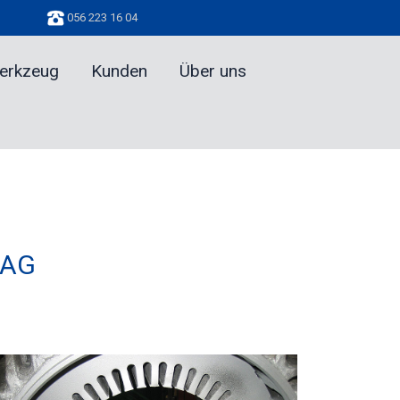
056 223 16 04
werkzeug
Kunden
Über uns
 AG